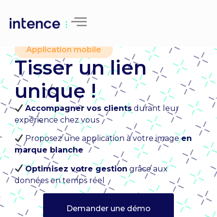
Application mobile
Tisser un lien
unique !
Accompagner vos clients
durant leur
expérience chez vous
Proposez une application à votre image
en
marque blanche
Optimisez votre gestion
grâce aux
données en temps réel
Demander une démo